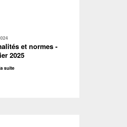
2024
alités et normes -
ier 2025
la suite