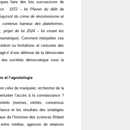
iques faire des lois successives de
ce : 1972 – loi Pleven du délit de
i Gayssot du crime de révisionnisme et
s contenus haineux des plateformes,
 ; projet de loi 2024 – loi visant les
 numérique
). Comment interpréter ces
lation ou limitations et censures des
agit-il d’une défense de la démocratie
e des sociétés démocratique sous la
re et l’agnotologie
on celui de manipuler, orchestrer de la
 perturber l’accès à la connaissance ?
ntiels (normes, vérités, consensus
iance et les résultats des stratégies
vaux de l’historien des sciences Robert
 entre médias, agences de relations