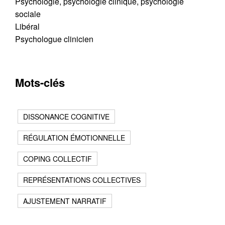
Psychologie, psychologie clinique, psychologie
sociale
Libéral
Psychologue clinicien
Mots-clés
DISSONANCE COGNITIVE
RÉGULATION ÉMOTIONNELLE
COPING COLLECTIF
Contacter
REPRÉSENTATIONS COLLECTIVES
Fermer
AJUSTEMENT NARRATIF
Récupération de l'adresse e-mail