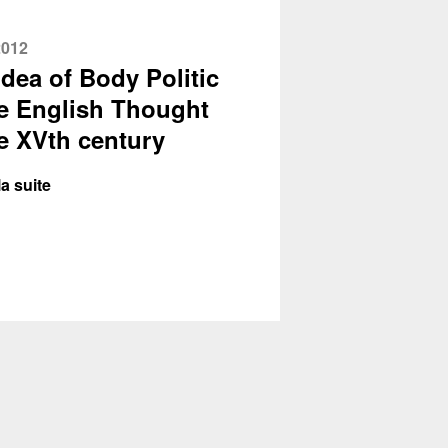
2012
Idea of Body Politic
he English Thought
he XVth century
la suite