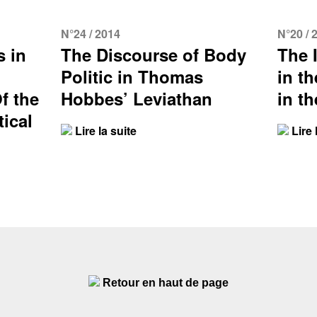
N°24 / 2014
N°20 / 
s in
The Discourse of Body
The 
Politic in Thomas
in t
f the
Hobbes’ Leviathan
in t
ical
Lire la suite
Lire 
Retour en haut de page