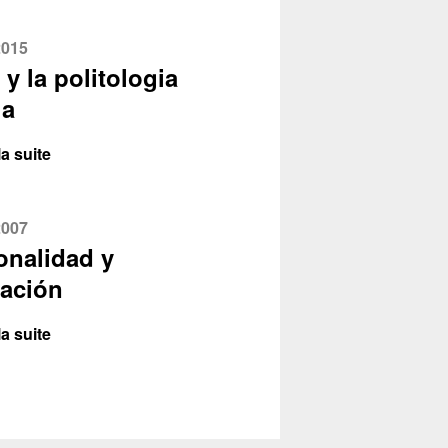
2015
y la politologia
la
la suite
2007
onalidad y
ación
la suite