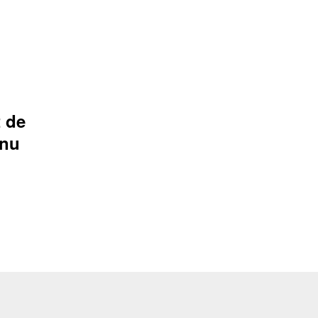
 de
enu