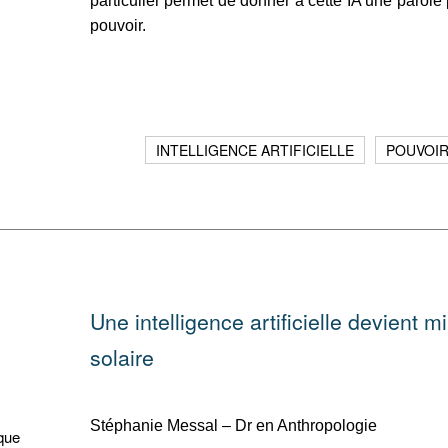
particulier permet de donner à cette IA une parole 
pouvoir.
INTELLIGENCE ARTIFICIELLE
POUVOI
Une intelligence artificielle devient min
solaire
Stéphanie Messal – Dr en Anthropologie
que