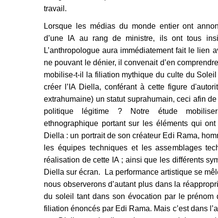
travail.
Lorsque les médias du monde entier ont annon
d’une IA au rang de ministre, ils ont tous ins
L’anthropologue aura immédiatement fait le lien av
ne pouvant le dénier, il convenait d’en comprend
mobilise-t-il la filiation mythique du culte du Sole
créer l’IA Diella, conférant à cette figure d'autori
extrahumaine) un statut suprahumain, ceci afin de 
politique légitime ? Notre étude mobili
ethnographique portant sur les éléments qui ont 
Diella : un portrait de son créateur Edi Rama, homm
les équipes techniques et les assemblages tec
réalisation de cette IA ; ainsi que les différents s
Diella sur écran. La performance artistique se mêl
nous observerons d’autant plus dans la réappropri
du soleil tant dans son évocation par le prénom 
filiation énoncés par Edi Rama. Mais c’est dans l