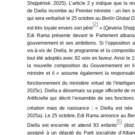
gie Politique
, (48).
https://doi.org/10.34745/numerev_2698
Shqipërisë, 2025). L’article 2 y indique que la r
tion de l'adresse e-mail
de Diella incombe au Premier ministre : un lien se
qui sera verbalisé le 25 octobre au
Berlin Global 
ier dans votre presse-papier
[2]
est très loyale envers son père
» (Qeveria Shqip
Edi Rama présente devant le Parlement albana
gouvernement et ses ambitions. Si l’opposition
vis-à-vis de Diella, le programme et la composit
tout été adoptés avec 82 voix en faveur. Ainsi le 
la nouvelle composition du Gouvernement en l
ministre et il « assume également la responsabi
fonctionnement du ministère virtuel de l'Intelligenc
2025c). Diella a désormais sa page officielle de min
Artificielle qui décrit l’ensemble de ses fonctio
création mais de naissance : « Diella est née 
2025a). Le 25 octobre, Edi Rama annonce au
Ber
[5]
Diella est enceinte et attend 83 enfants
(
ibid.
assigné à un député du Parti socialiste d’Alban