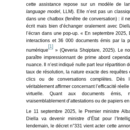
cette assistance repose sur un modèle de lan
language model
, LLM). Elle n’est pas un classiq
dans une chatbox (fenêtre de conversation) : il n
écrit mais bien d’échanger oralement avec Diell
l’écran dans une pop-up. « En septembre 2025, D
interactions et 36 000 documents émis par la p
[1]
numérique
» (Qeveria Shqiptare, 2025). Le no
paraître impressionnant de prime abord cependan
nuance. Il n’est indiqué nulle part leur répartition
taux de résolution, la nature exacte des requêtes 
clics ou de conversations complètes. Dès 
véritablement affirmer concernant l’efficacité réell
virtuelle. Quant aux documents émis, n
vraisemblablement d’attestations ou de papiers en li
cet article
Le 11 septembre 2025, le Premier ministre A
Diella va devenir ministre d’État pour l’Intelli
cter
S. (2026) Une IA devient ministre d'Etat en Albanie.
Cahiers d
lendemain, le décret n°331 vient acter cette anno