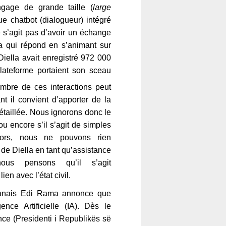
gage de grande taille (
large
ue chatbot (dialogueur) intégré
e s’agit pas d’avoir un échange
a qui répond en s’animant sur
iella avait enregistré 972 000
lateforme portaient son sceau
mbre de ces interactions peut
t il convient d’apporter de la
 détaillée. Nous ignorons donc le
ou encore s’il s’agit de simples
lors, nous ne pouvons rien
e de Diella en tant qu’assistance
ous pensons qu’il s’agit
en avec l’état civil.
Fermer
lbanais Edi Rama annonce que
gence Artificielle (IA). Dès le
Fermer
e
nce (Presidenti i Republikës së