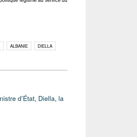
politique légitime au service du
R
ALBANIE
DIELLA
istre d’État, Diella, la