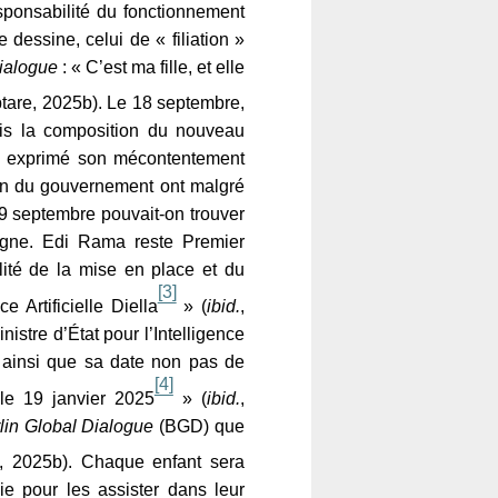
esponsabilité du fonctionnement
 dessine, celui de « filiation »
Dialogue
: « C’est ma fille, et elle
tare, 2025b). Le 18 septembre,
is la composition du nouveau
 a exprimé son mécontentement
ion du gouvernement ont malgré
19 septembre pouvait-on trouver
igne. Edi Rama reste Premier
lité de la mise en place et du
[3]
e Artificielle Diella
» (
ibid.
,
istre d’État pour l’Intelligence
ns ainsi que sa date non pas de
[4]
le 19 janvier 2025
» (
ibid.
,
lin Global Dialogue
(BGD) que
, 2025b). Chaque enfant sera
ie pour les assister dans leur