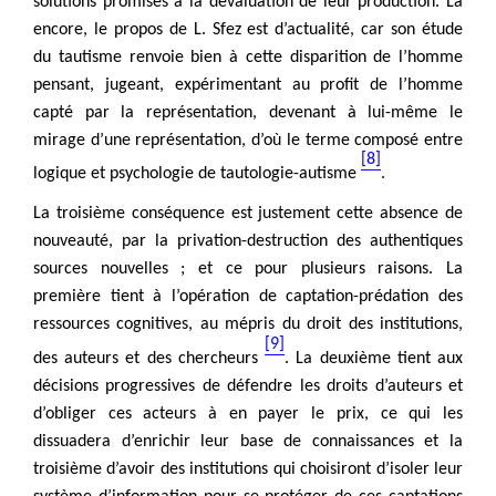
solutions promises à la dévaluation de leur production. Là
encore, le propos de L. Sfez est d’actualité, car son étude
du tautisme renvoie bien à cette disparition de l’homme
pensant, jugeant, expérimentant au profit de l’homme
capté par la représentation, devenant à lui-même le
mirage d’une représentation, d’où le terme composé entre
[8]
logique et psychologie de tautologie-autisme
.
La troisième conséquence est justement cette absence de
nouveauté, par la privation-destruction des authentiques
sources nouvelles ; et ce pour plusieurs raisons. La
première tient à l’opération de captation-prédation des
ressources cognitives, au mépris du droit des institutions,
[9]
des auteurs et des chercheurs
. La deuxième tient aux
Citer cet article
Fermer
décisions progressives de défendre les droits d’auteurs et
d’obliger ces acteurs à en payer le prix, ce qui les
PONTOIZEAU, P.-A. (2026) L'entropie
dissuadera d’enrichir leur base de connaissances et la
Contacter
systémique de l'IA générative grand public.
Fermer
troisième d’avoir des institutions qui choisiront d’isoler leur