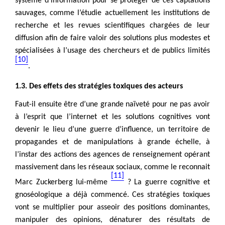
Cahiers de Psychologie Politique
, (48).
système d’information pour se protéger de ces captations
https://doi.org/10.34745/numerev_2699
Récupération de l'adresse e-mail
sauvages, comme l’étudie actuellement les institutions de
recherche et les revues scientifiques chargées de leur
diffusion afin de faire valoir des solutions plus modestes et
Copier dans votre presse-papier
spécialisées à l’usage des chercheurs et de publics limités
[10]
.
1.3. Des effets des stratégies toxiques des acteurs
Faut-il ensuite être d’une grande naïveté pour ne pas avoir
à l’esprit que l’internet et les solutions cognitives vont
devenir le lieu d’une guerre d’influence, un territoire de
propagandes et de manipulations à grande échelle, à
l’instar des actions des agences de renseignement opérant
massivement dans les réseaux sociaux, comme le reconnait
[11]
Marc Zuckerberg lui-même
? La guerre cognitive et
gnoséologique a déjà commencé. Ces stratégies toxiques
vont se multiplier pour asseoir des positions dominantes,
manipuler des opinions, dénaturer des résultats de